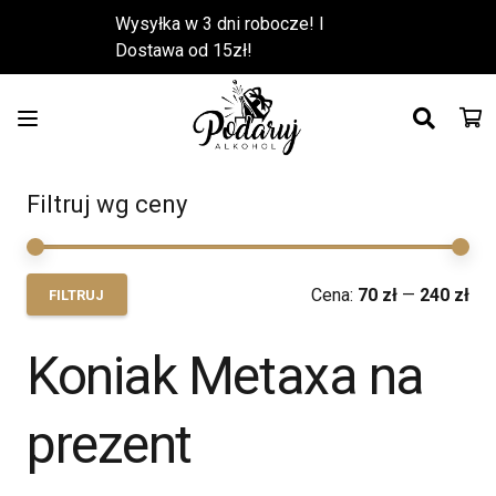
Wysyłka w 3 dni robocze! l
Dostawa od 15zł!
Filtruj wg ceny
Ce
Ce
Cena:
70 zł
—
240 zł
FILTRUJ
min
ma
Koniak Metaxa na
prezent