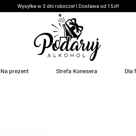
Wysyłka w 3 dni robocze! l Dostawa od 15zł!
Na prezent
Strefa Konesera
Dla 