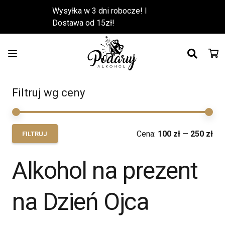
Wysyłka w 3 dni robocze! l
Dostawa od 15zł!
Filtruj wg ceny
Ce
Ce
Cena:
100 zł
—
250 zł
FILTRUJ
min
ma
Alkohol na prezent
na Dzień Ojca