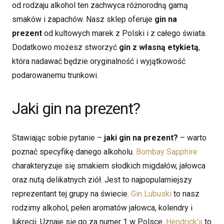
od rodzaju alkohol ten zachwyca różnorodną gamą
smaków i zapachów. Nasz sklep oferuje
gin na
prezent
od kultowych marek z Polski i z całego świata.
Dodatkowo możesz stworzyć
gin z własną etykietą
,
która nadawać będzie oryginalność i wyjątkowość
podarowanemu trunkowi.
Jaki gin na prezent?
Stawiając sobie pytanie –
jaki gin na prezent?
– warto
poznać specyfikę danego alkoholu.
Bombay Sapphire
charakteryzuje się smakiem słodkich migdałów, jałowca
oraz nutą delikatnych ziół. Jest to najpopularniejszy
reprezentant tej grupy na świecie.
Gin Lubuski
to nasz
rodzimy alkohol, pełen aromatów jałowca, kolendry i
lukrecji. Uznaje się go za numer 1 w Polsce.
Hendrick’s
to