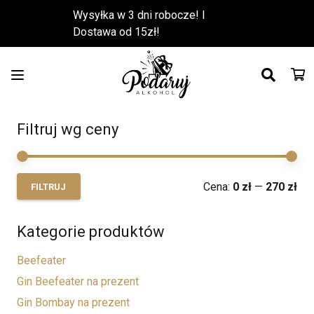
Wysyłka w 3 dni robocze! l
Dostawa od 15zł!
Filtruj wg ceny
Ce
Ce
Cena:
0 zł
—
270 zł
FILTRUJ
min
ma
Kategorie produktów
Beefeater
Gin Beefeater na prezent
Gin Bombay na prezent