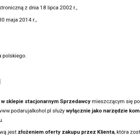
roniczną z dnia 18 lipca 2002 r.,
0 maja 2014 r.,
 polskiego.
U
 w sklepie stacjonarnym Sprzedawcy
mieszczącym się pod
ww.podarujalkohol.pl służy
wyłącznie jako narzędzie komu
u.
ową jest
złożeniem oferty zakupu przez Klienta
, która zo