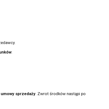
zedawcy.
runków
:
d umowy sprzedaży
. Zwrot środków nastąpi po