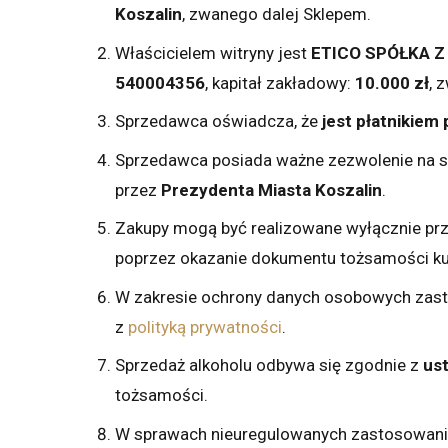
Koszalin
, zwanego dalej Sklepem.
Właścicielem witryny jest
ETICO SPÓŁKA 
540004356
, kapitał zakładowy:
10.000 zł
, 
Sprzedawca oświadcza, że
jest płatnikiem
Sprzedawca posiada ważne zezwolenie na s
przez
Prezydenta Miasta Koszalin
.
Zakupy mogą być realizowane wyłącznie prze
poprzez okazanie dokumentu tożsamości ku
W zakresie ochrony danych osobowych zas
z
polityką prywatności
.
Sprzedaż alkoholu odbywa się zgodnie z
us
tożsamości.
W sprawach nieuregulowanych zastosowanie