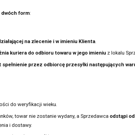
z dwóch form
:
iałającej na zlecenie i w imieniu Klienta
.
nia kuriera do odbioru towaru w jego imieniu
z lokalu Spr
t spełnienie przez odbiorcę przesyłki następujących wa
ci do weryfikacji wieku.
nków, towar nie zostanie wydany, a Sprzedawca
odstąpi o
nia i dostawy.