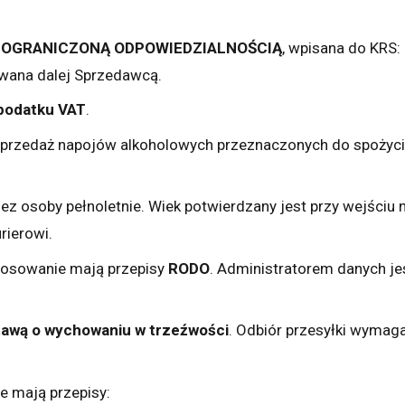
Z OGRANICZONĄ ODPOWIEDZIALNOŚCIĄ
, wpisana do KRS:
zwana dalej Sprzedawcą.
 podatku VAT
.
przedaż napojów alkoholowych przeznaczonych do spożyci
z osoby pełnoletnie. Wiek potwierdzany jest przy wejściu 
rierowi.
tosowanie mają przepisy
RODO
. Administratorem danych je
tawą o wychowaniu w trzeźwości
. Odbiór przesyłki wymag
 mają przepisy: