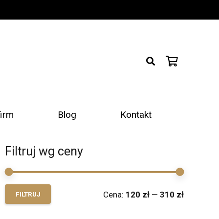
firm
Blog
Kontakt
Filtruj wg ceny
Cena
Cena
Cena:
120 zł
—
310 zł
FILTRUJ
min
max