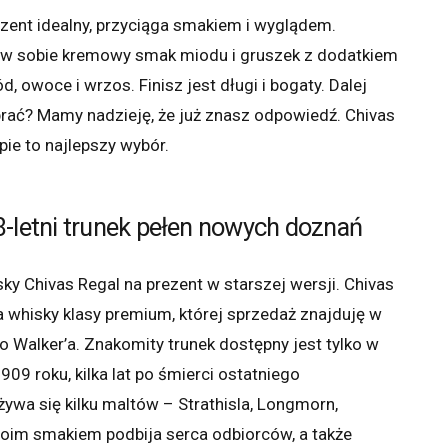
ezent idealny, przyciąga smakiem i wyglądem.
a w sobie kremowy smak miodu i gruszek z dodatkiem
ód, owoce i wrzos. Finisz jest długi i bogaty. Dalej
brać? Mamy nadzieję, że już znasz odpowiedź. Chivas
ie to najlepszy wybór.
8-letni trunek pełen nowych doznań
sky Chivas Regal na prezent w starszej wersji. Chivas
a whisky klasy premium, której sprzedaż znajduję w
 Walker’a. Znakomity trunek dostępny jest tylko w
909 roku, kilka lat po śmierci ostatniego
żywa się kilku maltów – Strathisla, Longmorn,
woim smakiem podbija serca odbiorców, a także