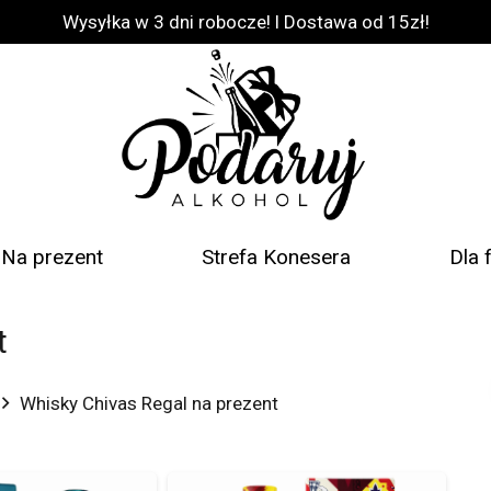
Wysyłka w 3 dni robocze! l Dostawa od 15zł!
Na prezent
Strefa Konesera
Dla 
t
Whisky Chivas Regal na prezent