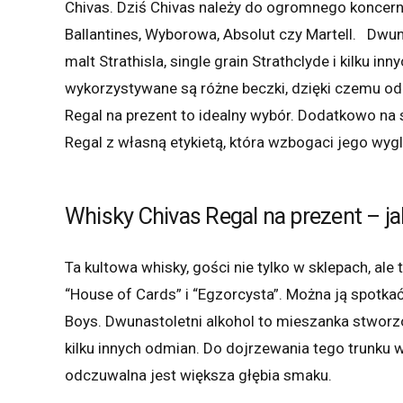
Chivas. Dziś Chivas należy do ogromnego koncernu 
Ballantines, Wyborowa, Absolut czy Martell. Dwun
malt Strathisla, single grain Strathclyde i kilku i
wykorzystywane są różne beczki, dzięki czemu od
Regal na prezent to idealny wybór. Dodatkowo na 
Regal z własną etykietą, która wzbogaci jego wygl
Whisky Chivas Regal na prezent – j
Ta kultowa whisky, gości nie tylko w sklepach, al
“House of Cards” i “Egzorcysta”. Można ją spotka
Boys. Dwunastoletni alkohol to mieszanka stworzona
kilku innych odmian. Do dojrzewania tego trunku 
odczuwalna jest większa głębia smaku.