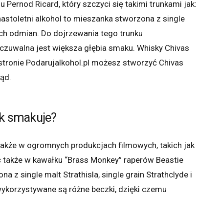
Pernod Ricard, który szczyci się takimi trunkami jak:
astoletni alkohol to mieszanka stworzona z single
nnych odmian. Do dojrzewania tego trunku
czuwalna jest większa głębia smaku. Whisky Chivas
stronie Podarujalkohol.pl możesz stworzyć Chivas
ąd.
ak smakuje?
e także w ogromnych produkcjach filmowych, takich jak
ć także w kawałku “Brass Monkey” raperów Beastie
 z single malt Strathisla, single grain Strathclyde i
wykorzystywane są różne beczki, dzięki czemu