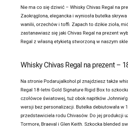
Nie ma co się dziwić – Whisky Chivas Regal na pr
Zaokrąglona, elegancka i wyniosła butelka skryw
wanilii, orzechów i toffi. Zapach to dzikie zioła, mi
zastanawiasz się jaki Chivas Regal na prezent wy
Regal z własną etykietą stworzoną w naszym sklep
Whisky Chivas Regal na prezent – 1
Na stronie Podarujalkohol.pl znajdziesz także whi
Regal 18-letni Gold Signature Rigid Box to szkock
czołówce światowej, tuż obok napitków Johnnie’go
wersji bez personalizacji. Butelka debiutowała w 1
przedstawiciela rodu Chivasów. Do jej produkcji u
Tormore, Braeval i Glen Keith. Szkocka blended s