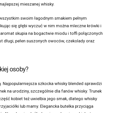
 najlepszej mieszanej whisky.
de wszystkim swoim łagodnym smakiem pełnym
ukując się głębi wyczuć w nim można mleczne krówki i
aromat skupia na bogactwie miodu i toffi połączonych
st długi, pełen suszonych owoców, czekolady oraz
skiej osoby?
tą. Najpopularniejsza szkocka whisky blended sprawdzi
nek na urodziny, szczególnie dla fanów whisky. Trunek
zęść kobiet też uwielbia jego smak, dlatego whisky
rzyjaciółki lub mamy. Elegancka butelka przyciąga