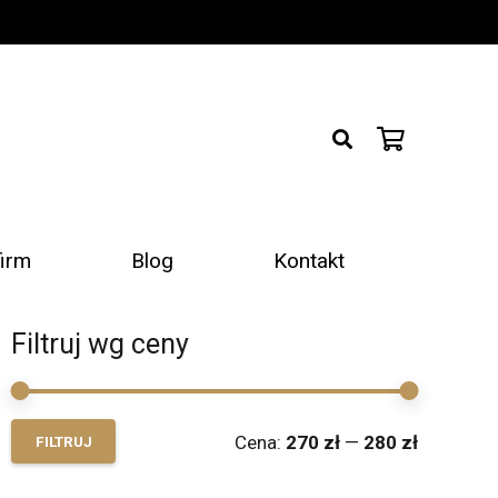
firm
Blog
Kontakt
Filtruj wg ceny
Cena
Cena
Cena:
270 zł
—
280 zł
FILTRUJ
min
max