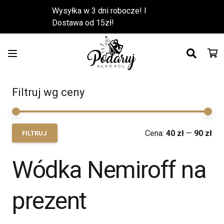
Wysyłka w 3 dni robocze! l
Dostawa od 15zł!
Filtruj wg ceny
Ce
Ce
Cena:
40 zł
—
90 zł
FILTRUJ
min
ma
Wódka Nemiroff na
prezent