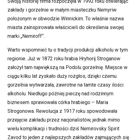
Swoją historię firma rozpoczęła w 1992 roku otwierając
zakłady i gorzelnie w małym miasteczku Nemyriw
położonym w obwodzie Winnickim. To właśnie nazwa
miasta zainspirowała właścicieli do określenia swojej
marki „Nemiroff”.
Warto wspomnieć tu o tradycji produkcji alkoholu w tym
regionie. Już w 1872 roku hrabia Hryhorij Stroganow
założył tam największą na Podolu gorzelnię. Miejsce w
ciągu kilku lat zyskało duży rozgłos, dzięki czemu
gorzelnia wytwarzała, zawrotne na tamte czasy ilości
alkoholu. Niedługo później pieczę nad rodzinnym
biznesem sprawowała córka hrabiego – Maria
Strogonowa. Rewolucja z 1917 roku spowodowała
przejęcie zakładu przez nacjonalistów, jednak mimo
wielu komplikacji i trudności dziś Nemirovsky Spirit
Zavod to jeden z najlepszych zakładów zajmujących się