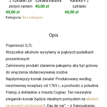
2 Szklanki ze
Szklana karafka
Karafka + 2
złotym rantem
40,00
zł
szklanki
40,00
zł
60,00
zł
Kategoria:
Bez kategorii
Opis
Pojemność 0,7L
Wszystkie alkohole wysyłamy w pięknych pudełkach
prezentowych.
Zamówiony produkt starannie pakujemy aby był gotowy
do wręczenia obdarowywanej osobie.
Najsłynniejszy koniak świata! Produkowany według
niezmiennej receptury od 1765 r., a pochodzi z południa
Francji, a dokładnie z miasta Cognac. Ten niezwykle
elegancki koniak będzie idealnym pomysłem na
alkohol
na prezent urodzinowy
! „Eau de vie” – z francuskiego,