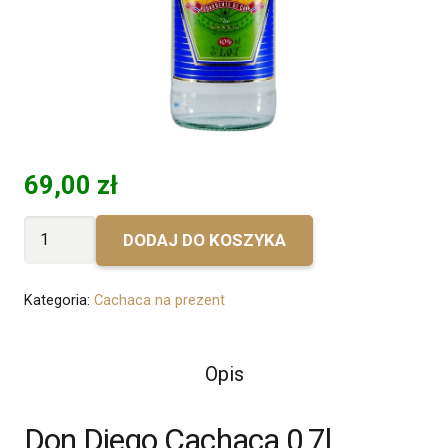
69,00
zł
ilość
DODAJ DO KOSZYKA
Bez
personalizacji
Kategoria:
Cachaca na prezent
-
Don
Diego
Opis
Cachaca
Don Diego Cachaca 0,7l