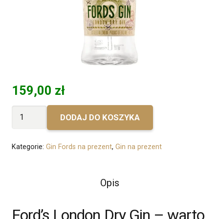
159,00
zł
ilość
DODAJ DO KOSZYKA
Bez
personalizacji
Kategorie:
Gin Fords na prezent
,
Gin na prezent
-
Fords
Gin
Opis
Ford’s London Dry Gin – warto