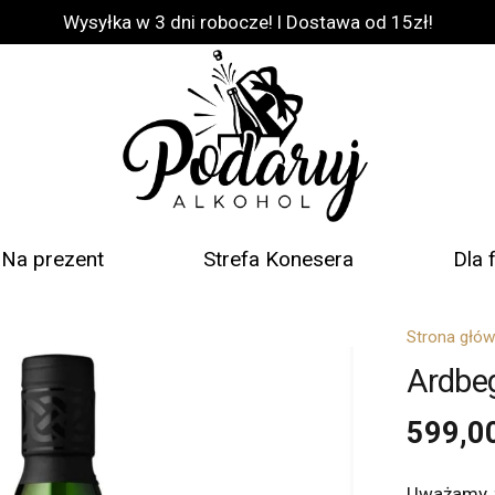
Wysyłka w 3 dni robocze! l Dostawa od 15zł!
Na prezent
Strefa Konesera
Dla 
Strona głó
Ardbe
599,0
Uważamy, ż