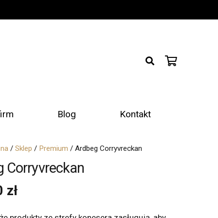
firm
Blog
Kontakt
wna
/
Sklep
/
Premium
/ Ardbeg Corryvreckan
g Corryvreckan
0
zł
e produkty ze strefy konesera zasługują, aby