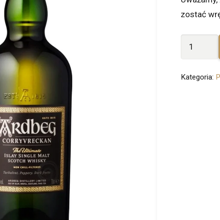
zostać wr
ilość
Ardbeg
Corryvrec
Kategoria:
P