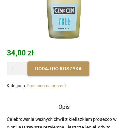
34,00
zł
ilość
DODAJ DO KOSZYKA
Bez
personalizacji
Kategoria:
Prosecco na prezent
-
Cin
&
Opis
Cin
Celebrowanie ważnych chwil z kieliszkiem prosecco w
Bezalkoholowy
dłoni jest zawsze przyjemne. Jeszcze lepiej, gdy to