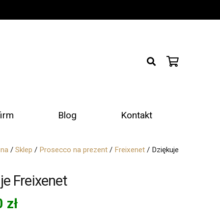
firm
Blog
Kontakt
wna
/
Sklep
/
Prosecco na prezent
/
Freixenet
/ Dziękuje
je Freixenet
0
zł