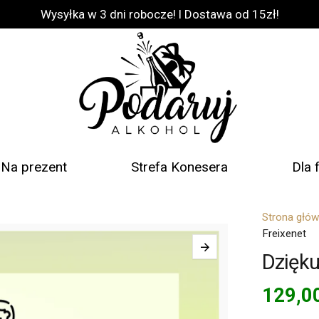
Wysyłka w 3 dni robocze! l Dostawa od 15zł!
Na prezent
Strefa Konesera
Dla 
Strona głó
Freixenet
Dzięku
129,0