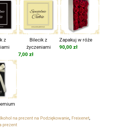
ik z
Bilecik z
Zapakuj w róże
iami
życzeniami
90,00
zł
7,00
zł
remium
lkohol na prezent na Podziękowanie
,
Freixenet
,
a prezent