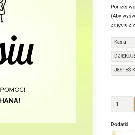
Poniżej wp
(Aby wyświ
zdjęcie z 
ilość
Dziękuje
Freixenet
Dodatki