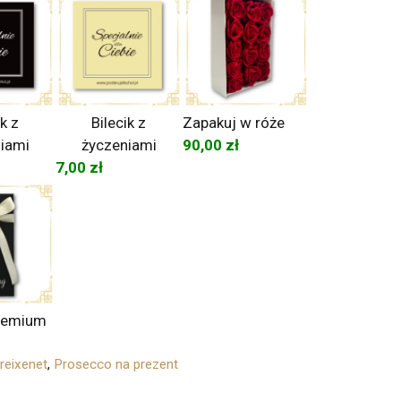
ik z
Bilecik z
Zapakuj w róże
iami
życzeniami
90,00
zł
7,00
zł
remium
reixenet
,
Prosecco na prezent