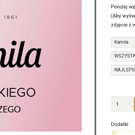
Poniżej wp
(Aby wyświ
zdjęcie z 
ilość
Urodzinow
Freixenet
Dodatki
Rosé