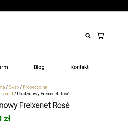
firm
Blog
Kontakt
wna
/
Sklep
/
Prosecco na
eixenet
/ Urodzinowy Freixenet Rosé
nowy Freixenet Rosé
0
zł