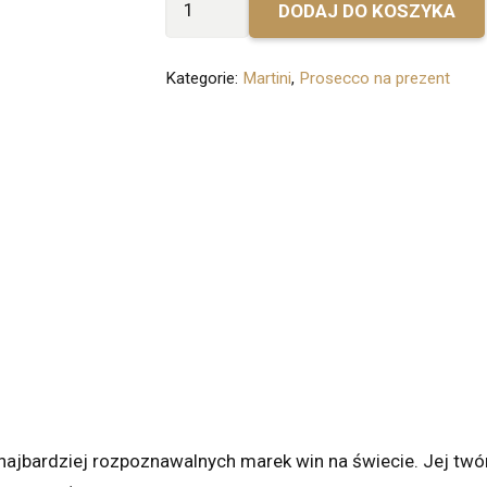
DODAJ DO KOSZYKA
Bez
personalizacji
Kategorie:
Martini
,
Prosecco na prezent
-
Martini
Prosecco
Brut
 najbardziej rozpoznawalnych marek win na świecie. Jej twór