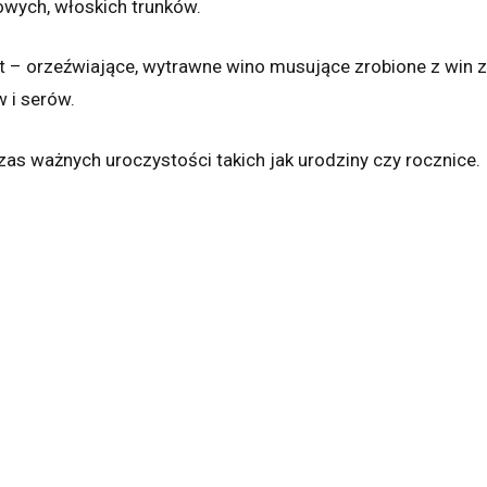
owych, włoskich trunków.
ent – orzeźwiające, wytrawne wino musujące zrobione z win z
w i serów.
zas ważnych uroczystości takich jak urodziny czy rocznice.