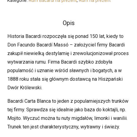
Kategorie:
Rum Bacardi na prezent
,
Rum na prezent
-
Bacardi
Carta
Opis
Blanca
Historia Bacardi rozpoczęła się ponad 150 lat, kiedy to
Don Facundo Bacardí Massó – założyciel firmy Bacardi
zakupił niewielką destylarnię i zrewolucjonizował proces
wytwarzania rumu. Firma Bacardi szybko zdobyła
popularność i uznanie wśród sławnych i bogatych, a w
1888 roku stała się głównym dostawcą na Hiszpański
Dwór Królewski.
Bacardi Carta Blanca to jeden z popularniejszych trunków
tej firmy. Sprawdza się idealnie jako baza do koktajli, np.
Mojito. Wyczuć można tu nuty migdałów, limonki i wanilii.
Trunek ten jest charakterystyczny, wytrawny i świeży.