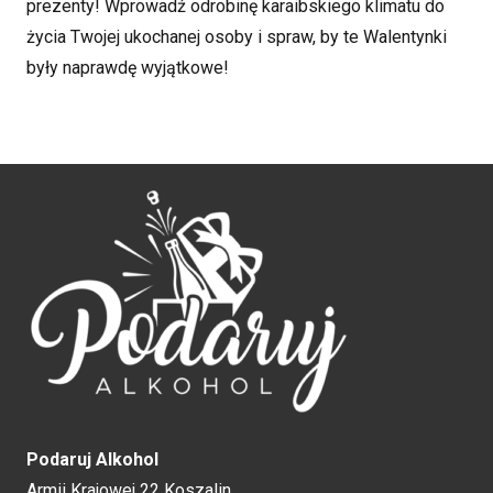
prezenty! Wprowadź odrobinę karaibskiego klimatu do
życia Twojej ukochanej osoby i spraw, by te Walentynki
były naprawdę wyjątkowe!
Podaruj Alkohol
Armii Krajowej 22 Koszalin