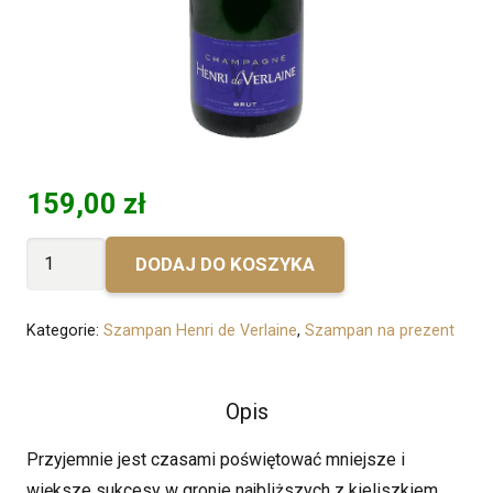
159,00
zł
ilość
DODAJ DO KOSZYKA
Bez
personalizacji
Kategorie:
Szampan Henri de Verlaine
,
Szampan na prezent
-
Henri
de
Opis
Verlaine
Przyjemnie jest czasami poświętować mniejsze i
Brut
większe sukcesy w gronie najbliższych z kieliszkiem