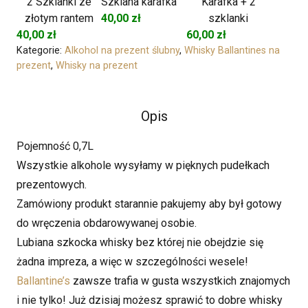
2 Szklanki ze
Szklana karafka
Karafka + 2
złotym rantem
40,00
zł
szklanki
40,00
zł
60,00
zł
Kategorie:
Alkohol na prezent ślubny
,
Whisky Ballantines na
prezent
,
Whisky na prezent
Opis
Pojemność 0,7L
Wszystkie alkohole wysyłamy w pięknych pudełkach
prezentowych.
Zamówiony produkt starannie pakujemy aby był gotowy
do wręczenia obdarowywanej osobie.
Lubiana szkocka whisky bez której nie obejdzie się
żadna impreza, a więc w szczególności wesele!
Ballantine’s
zawsze trafia w gusta wszystkich znajomych
i nie tylko! Już dzisiaj możesz sprawić to dobre whisky