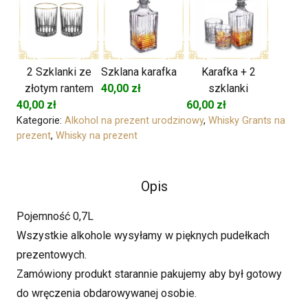
2 Szklanki ze
Szklana karafka
Karafka + 2
złotym rantem
40,00
zł
szklanki
40,00
zł
60,00
zł
Kategorie:
Alkohol na prezent urodzinowy
,
Whisky Grants na
prezent
,
Whisky na prezent
Opis
Pojemność 0,7L
Wszystkie alkohole wysyłamy w pięknych pudełkach
prezentowych.
Zamówiony produkt starannie pakujemy aby był gotowy
do wręczenia obdarowywanej osobie.