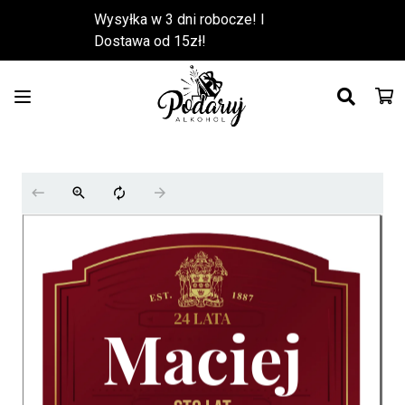
Wysyłka w 3 dni robocze! l
Dostawa od 15zł!