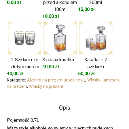
0,00
zł
przed alkoholem
200ml
100ml
15,00
zł
10,00
zł
2 Szklanki ze
Szklana karafka
Karafka + 2
złotym rantem
40,00
zł
szklanki
40,00
zł
60,00
zł
Kategorie:
Alkohol na prezent urodzinowy
,
Whisky Jameson
na prezent
,
Whisky na prezent
Opis
Pojemność 0,7L
Wszystkie alkohole wysyłamy w pięknych pudełkach