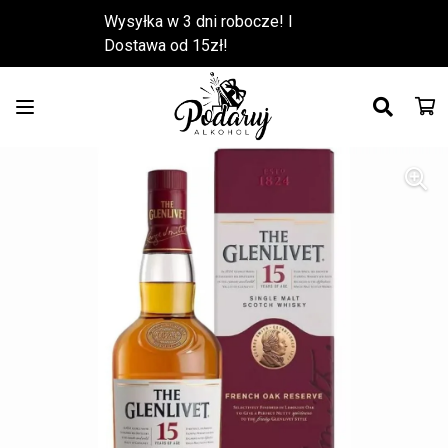
Wysyłka w 3 dni robocze! l
Dostawa od 15zł!