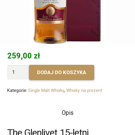
259,00
zł
ilość
DODAJ DO KOSZYKA
Bez
personalizacji
Kategorie:
Single Malt Whisky
,
Whisky na prezent
-
The
Glenlivet
Opis
15-
letni
The Glenlivet 15-letni