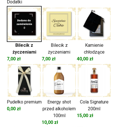
Dodatki
Of
Dufftown
12-
letni
Bilecik z
Bilecik z
Kamienie
życzeniami
życzeniami
chłodzące
7,00
zł
7,00
zł
40,00
zł
Pudełko premium
Energy shot
Cola Signature
0,00
zł
przed alkoholem
200ml
100ml
15,00
zł
10,00
zł