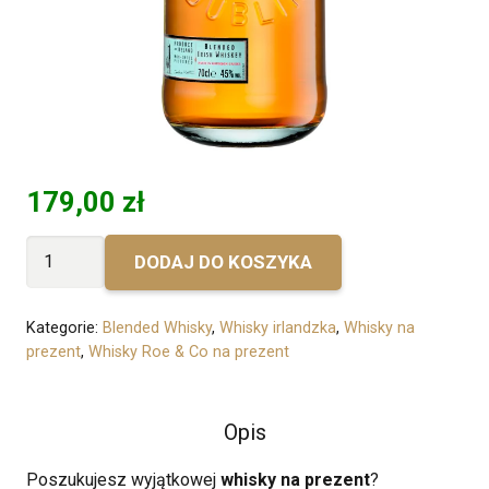
179,00
zł
ilość
DODAJ DO KOSZYKA
Bez
personalizacji
Kategorie:
Blended Whisky
,
Whisky irlandzka
,
Whisky na
-
prezent
,
Whisky Roe & Co na prezent
Roe
&
Opis
Co
Poszukujesz wyjątkowej
whisky na prezent
?