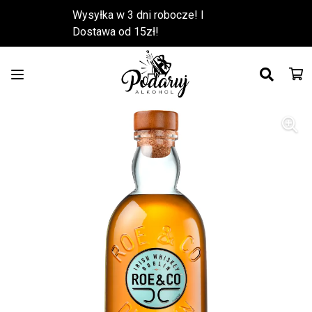
Wysyłka w 3 dni robocze! l
Dostawa od 15zł!