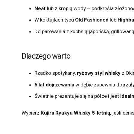
Neat
lub z kroplą wody – podkreśla złożonoś
W koktajlach typu
Old Fashioned
lub
Highbal
Do parowania z kuchnią japońską, grillowaną
Dlaczego warto
Rzadko spotykany,
ryżowy styl whisky
z Oki
5 lat dojrzewania
w dębie zapewnia dojrzały
Świetnie prezentuje się na półce i jest
ideal
Wybierz
Kujira Ryukyu Whisky 5-letnią
, jeśli ce