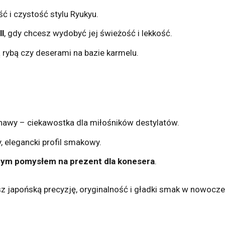
ć i czystość stylu Ryukyu.
l
, gdy chcesz wydobyć jej świeżość i lekkość.
 rybą czy deserami na bazie karmelu.
nawy – ciekawostka dla miłośników destylatów.
, elegancki profil smakowy.
nym pomysłem na prezent dla konesera
.
nisz japońską precyzję, oryginalność i gładki smak w nowoc