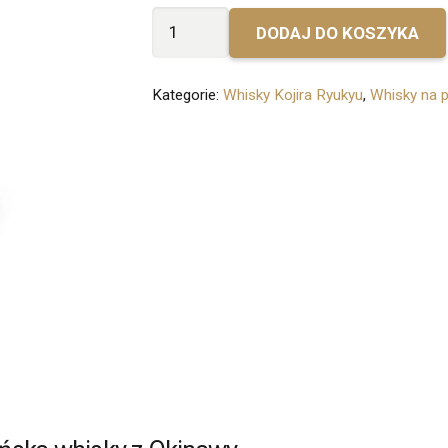
ilość
DODAJ DO KOSZYKA
Bez
personalizacji
Kategorie:
Whisky Kojira Ryukyu
,
Whisky na 
-
Kujira
Ryukyu
Whisky
5-
letnia