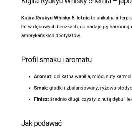
Kujira Ryukyu Whisky 5-letnia – ja
Kujira Ryukyu Whisky 5-letnia
to unikalna interpr
lat w dębowych beczkach, co nadaje jej harmonijn
amerykańskich destylatów.
Profil smaku i aromatu
Aromat:
delikatna wanilia, miód, nuty karme
Smak:
gładki i zbalansowany; ryżowa słodyc
Finisz:
średnio długi, czysty, z nutą dębu i l
Jak podawać