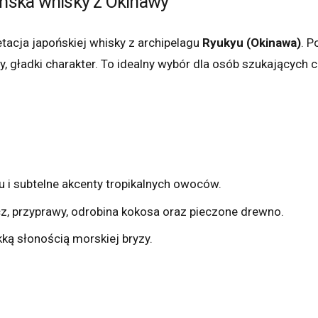
pońska whisky z Okinawy
etacja japońskiej whisky z archipelagu
Ryukyu (Okinawa)
. P
y, gładki charakter. To idealny wybór dla osób szukających 
lu i subtelne akcenty tropikalnych owoców.
z, przyprawy, odrobina kokosa oraz pieczone drewno.
ekką słonością morskiej bryzy.