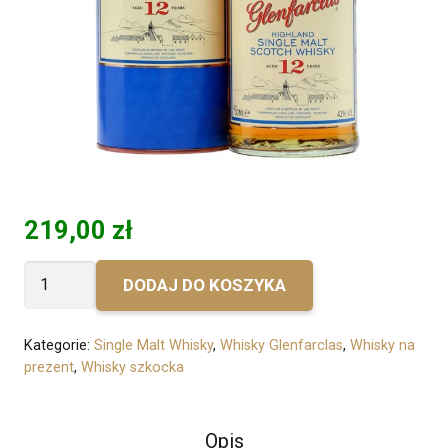
219,00
zł
ilość
DODAJ DO KOSZYKA
Bez
personalizacji
Kategorie:
Single Malt Whisky
,
Whisky Glenfarclas
,
Whisky na
-
prezent
,
Whisky szkocka
Glenfarclas
12-
Opis
letni