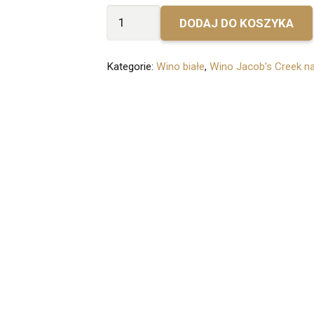
ilość
DODAJ DO KOSZYKA
Bez
personalizacji
Kategorie:
Wino białe
,
Wino Jacob’s Creek na
-
Jacob's
Creek
Chardonnay