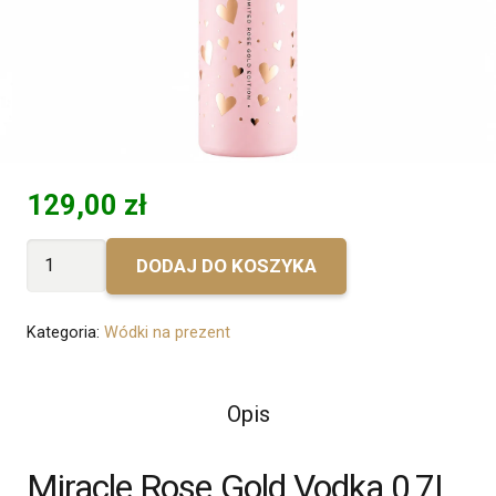
129,00
zł
ilość
DODAJ DO KOSZYKA
Bez
personalizacji
Kategoria:
Wódki na prezent
-
Miracle
Rose
Opis
Gold
Vodka
Miracle Rose Gold Vodka 0,7L