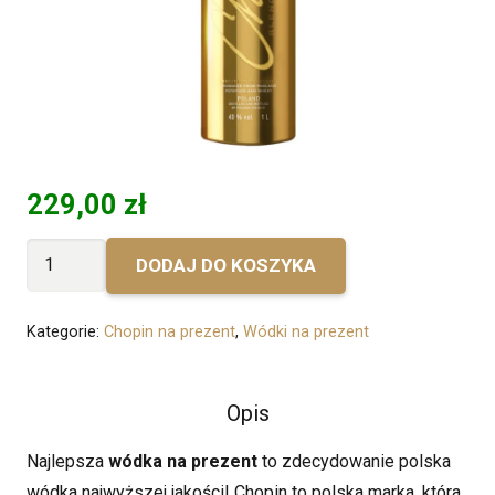
229,00
zł
ilość
DODAJ DO KOSZYKA
Bez
personalizacji
Kategorie:
Chopin na prezent
,
Wódki na prezent
-
Chopin
Blended
Opis
Gold
Najlepsza
wódka na prezent
to zdecydowanie polska
wódka najwyższej jakości!
Chopin to polska marka, która