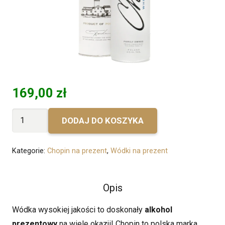
169,00
zł
ilość
DODAJ DO KOSZYKA
Bez
personalizacji
Kategorie:
Chopin na prezent
,
Wódki na prezent
-
Chopin
Wheat
Opis
Vodka
Wódka wysokiej jakości to doskonały
alkohol
prezentowy
na wiele okazji! Chopin to polska marka,