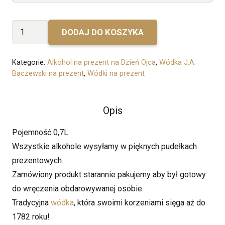
ilość
DODAJ DO KOSZYKA
Dzień
Taty
Kategorie:
Alkohol na prezent na Dzień Ojca
,
Wódka J.A.
J.A.
Baczewski na prezent
,
Wódki na prezent
Baczewski
Vodka
Opis
Pojemność 0,7L
Wszystkie alkohole wysyłamy w pięknych pudełkach
prezentowych.
Zamówiony produkt starannie pakujemy aby był gotowy
do wręczenia obdarowywanej osobie.
Tradycyjna
wódka
, która swoimi korzeniami sięga aż do
1782 roku!