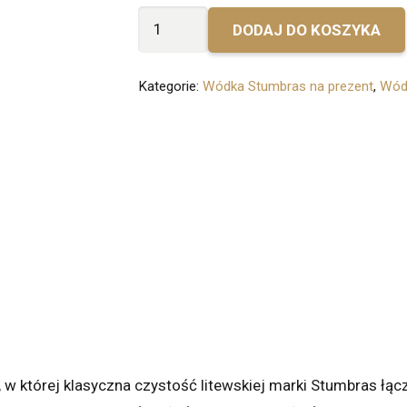
ilość
DODAJ DO KOSZYKA
Bez
personalizacji
Kategorie:
Wódka Stumbras na prezent
,
Wódk
-
Stumbras
Quince
, w której klasyczna czystość litewskiej marki Stumbras łącz