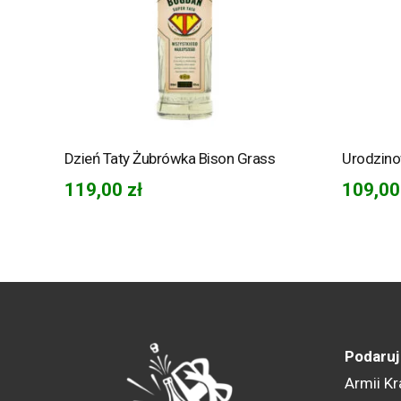
Dzień Taty Żubrówka Bison Grass
Urodzino
119,00
zł
109,0
Podaruj
Armii Kr