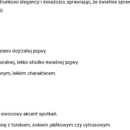
unkowi elegancji i świeżości, sprawiając, że świetnie spr
i.
tami dojrzałej pigwy.
uralnej, lekko słodko-kwaśnej pigwy.
mnym, lekkim charakterem.
o owocowy akcent spotkań.
 się z tonikiem, sokiem jabłkowym czy cytrusowym.