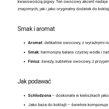
kwasowością pigwy. Ten owocowy akcent nadaje tr
znajomych, jak i jako oryginalny dodatek do koktajl
Smak i aromat
Aromat:
delikatnie owocowy, z wyraźnymi nu
Smak:
harmonijny balans czystej wódki i nat
Finisz:
świeży, subtelnie owocowy, z przyje
Jak podawać
Schłodzona
– doskonała w kieliszkach jak
Jako baza do koktajli – świetnie komponuje