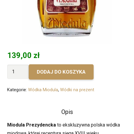
139,00
zł
ilość
DODAJ DO KOSZYKA
Bez
personalizacji
Kategorie:
Wódka Miodula
,
Wódki na prezent
-
Miodula
Prezydencka
Opis
Vodka
Miodula Prezydencka
to ekskluzywna polska wódka
miodowa, której receptura sięga XVIII wieku.