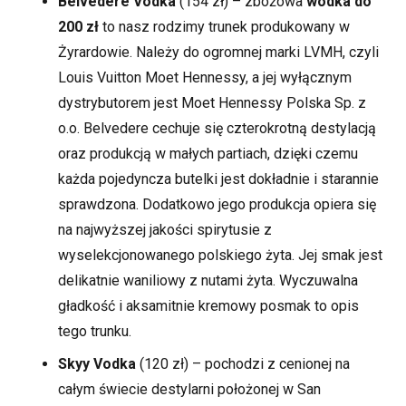
Belvedere Vodka
(154 zł) – zbożowa
wódka do
200 zł
to nasz rodzimy trunek produkowany w
Żyrardowie. Należy do ogromnej marki LVMH, czyli
Louis Vuitton Moet Hennessy, a jej wyłącznym
dystrybutorem jest Moet Hennessy Polska Sp. z
o.o. Belvedere cechuje się czterokrotną destylacją
oraz produkcją w małych partiach, dzięki czemu
każda pojedyncza butelki jest dokładnie i starannie
sprawdzona. Dodatkowo jego produkcja opiera się
na najwyższej jakości spirytusie z
wyselekcjonowanego polskiego żyta. Jej smak jest
delikatnie waniliowy z nutami żyta. Wyczuwalna
gładkość i aksamitnie kremowy posmak to opis
tego trunku.
Skyy Vodka
(120 zł) – pochodzi z cenionej na
całym świecie destylarni położonej w San