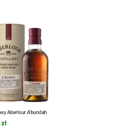
wy Aberlour A’bundah
0
zł