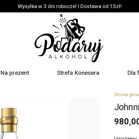
Wysyłka w 3 dni robocze! l Dostawa od 15zł!
Na prezent
Strefa Konesera
Dla 
Strona głó
Johnni
980,0
Uważamy, ż