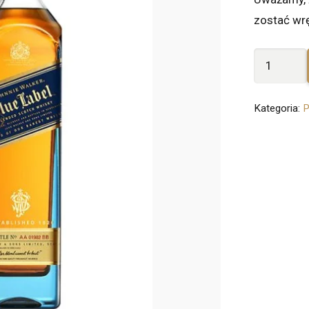
zostać wr
ilość
Johnnie
Walker
Kategoria:
P
Blue
Label