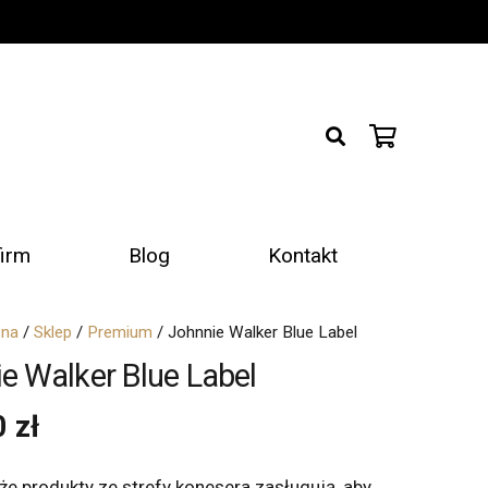
firm
Blog
Kontakt
wna
/
Sklep
/
Premium
/ Johnnie Walker Blue Label
e Walker Blue Label
0
zł
e produkty ze strefy konesera zasługują, aby