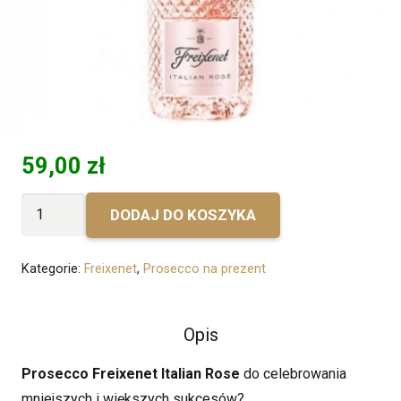
59,00
zł
ilość
DODAJ DO KOSZYKA
Bez
personalizacji
Kategorie:
Freixenet
,
Prosecco na prezent
-
Freixenet
Rose
Opis
Prosecco Freixenet Italian Rose
do celebrowania
mniejszych i większych sukcesów?