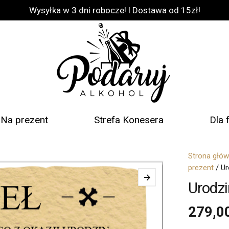
Wysyłka w 3 dni robocze! l Dostawa od 15zł!
Na prezent
Strefa Konesera
Dla 
Strona głó
prezent
/ U
Urodz
279,0