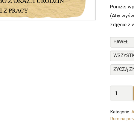
Poniżej wp
(Aby wyświ
zdjęcie z 
ilość
Urodzino
Bumbu
Kategorie:
A
Rum na pre