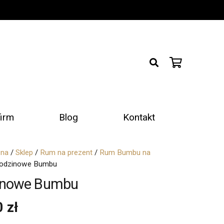
firm
Blog
Kontakt
wna
/
Sklep
/
Rum na prezent
/
Rum Bumbu na
rodzinowe Bumbu
inowe Bumbu
0
zł