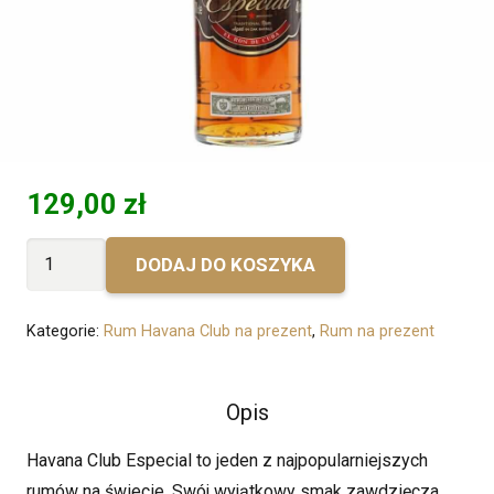
129,00
zł
ilość
DODAJ DO KOSZYKA
Bez
personalizacji
Kategorie:
Rum Havana Club na prezent
,
Rum na prezent
-
Havana
Club
Opis
Especial
Havana Club Especial to jeden z najpopularniejszych
rumów na świecie. Swój wyjątkowy smak zawdzięcza