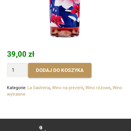
39,00
zł
ilość
DODAJ DO KOSZYKA
Bez
personalizacji
Kategorie:
La Sastreria
,
Wino na prezent
,
Wino różowe
,
Wino
-
wytrawne
La
Sastreria
Carinena
Rose