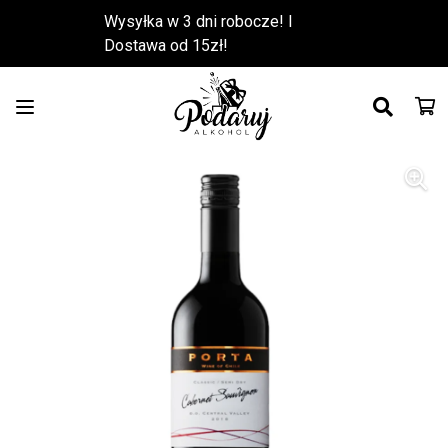
Wysyłka w 3 dni robocze! l
Dostawa od 15zł!