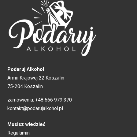
Podaruj Alkohol
Armii Krajowej 22 Koszalin
75-204 Koszalin
zamówienia:
+48 666 979 370
kontakt@podarujalkohol.pl
Musisz wiedzieć
Regulamin