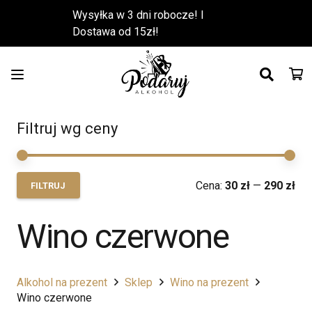
Wysyłka w 3 dni robocze! l
Dostawa od 15zł!
Filtruj wg ceny
Ce
Ce
Cena:
30 zł
—
290 zł
FILTRUJ
min
ma
Wino czerwone
Alkohol na prezent
Sklep
Wino na prezent
Wino czerwone