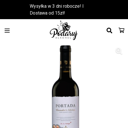
Wysyłka w 3 dni robocze! l
Dostawa od 15zł!