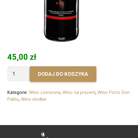
45,00
zł
ilość
DODAJ DO KOSZYKA
Bez
personalizacji
Kategorie:
Wino czerwone
,
Wino na prezent
,
Wino Porto Don
-
Pablo
,
Wino słodkie
Porto
Don
Pablo
Ruby