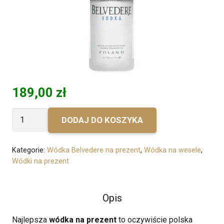
189,00
zł
ilość
DODAJ DO KOSZYKA
Bez
personalizacji
Kategorie:
Wódka Belvedere na prezent
,
Wódka na wesele
,
-
Wódki na prezent
Belvedere
Opis
Najlepsza
wódka na prezent
to oczywiście polska