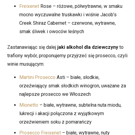
Freixenet
Rose – różowe, półwytrawne, w smaku
mocno wyczuwalne truskawki i wiśnie Jacob’s
Creek Shiraz Cabernet – czerwone, wytrawne,
smak śliwek i owoców leśnych
Zastanawiając się dalej
jaki alkohol dla dziewczyny
to
trafiony wybór, proponujemy przyjrzeć się prosecco, czyli
winie musującym:
Martini Prosecco
Asti – białe, słodkie,
orzeźwiający smak słodkich winogron, uważane za
najlepsze prosecco we Włoszech
Mionetto
– białe, wytrawne, subtelna nuta miodu,
lukrecji i akacji połączona z wyjątkowym
orzeźwieniem soku z pomarańczy
Prosecco Freixenet
– białe, wytrawne, nuty