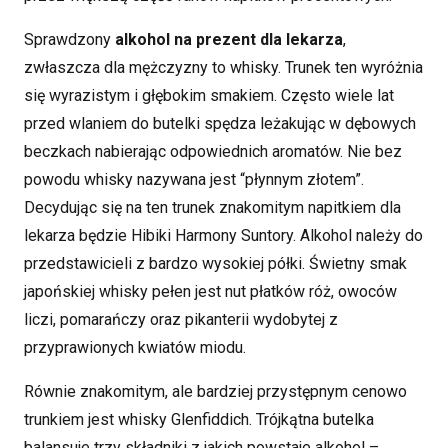
Sprawdzony
alkohol na prezent dla lekarza
,
zwłaszcza dla mężczyzny to whisky. Trunek ten wyróżnia
się wyrazistym i głębokim smakiem. Często wiele lat
przed wlaniem do butelki spędza leżakując w dębowych
beczkach nabierając odpowiednich aromatów. Nie bez
powodu whisky nazywana jest “płynnym złotem”.
Decydując się na ten trunek znakomitym napitkiem dla
lekarza będzie Hibiki Harmony Suntory. Alkohol należy do
przedstawicieli z bardzo wysokiej półki. Świetny smak
japońskiej whisky pełen jest nut płatków róż, owoców
liczi, pomarańczy oraz pikanterii wydobytej z
przyprawionych kwiatów miodu.
Równie znakomitym, ale bardziej przystępnym cenowo
trunkiem jest whisky Glenfiddich. Trójkątna butelka
balansuje trzy składniki z jakich powstaje alkohol –